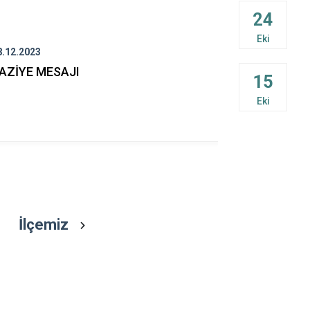
Kavaklıdere
24
Köyceğiz
Eki
Marmaris
8.12.2023
10.11.2023
AZİYE MESAJI
Cumhuriyet
15
Mustafa K
Eki
ayrılışının
minnet ve ö
İlçemiz