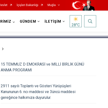
Devlet
İçişleri Bakanlığı
Muğla
1
/
5
RİMİZ
GÜNDEM
İLETİŞİM
28
°C
15 TEMMUZ D EMOKRASİ ve MİLLİ BİRLİK GÜNÜ
ANMA PROGRAMI
Milas
Ortaca
2911 sayılı Toplantı ve Gösteri Yürüyüşleri
Kanununun 6. ncı maddesi ve 3üncü maddesi
Ula
gereğince halkımıza duyurulur.
Yatağan