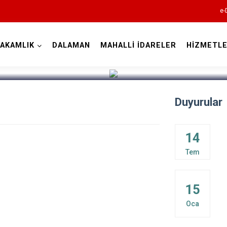
e-
AKAMLIK
DALAMAN
MAHALLİ İDARELER
HİZMETLE
Muğla
Duyurular
14
Tem
Bodrum
Dalaman
15
Datça
Oca
Fethiye