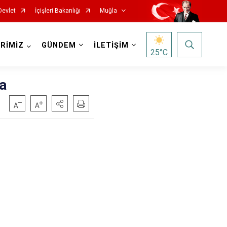
Devlet
İçişleri Bakanlığı
Muğla
RİMİZ
GÜNDEM
İLETİŞİM
25
°C
a
Milas
Ortaca
Ula
Yatağan