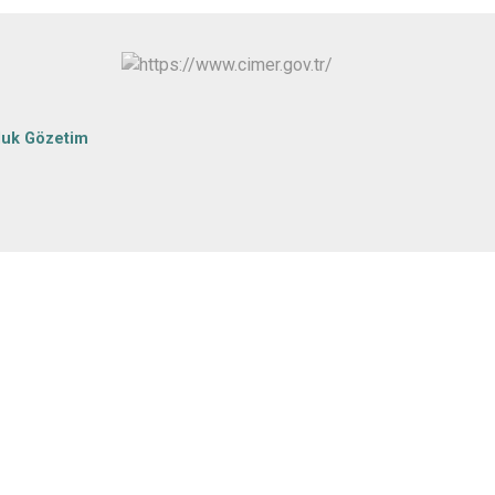
Seydikemer
Menteşe
luk Gözetim