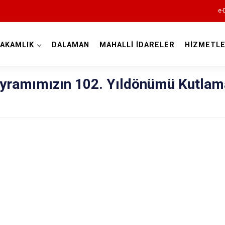
e-
AKAMLIK
DALAMAN
MAHALLİ İDARELER
HİZMETLE
Muğla
yramımızın 102. Yıldönümü Kutlam
Bodrum
Dalaman
Datça
Fethiye