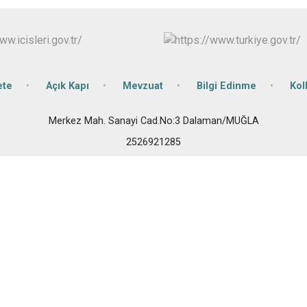
Kavaklıdere
Köyceğiz
Marmaris
ete
Açık Kapı
Mevzuat
Bilgi Edinme
Kol
Merkez Mah. Sanayi Cad.No:3 Dalaman/MUĞLA
2526921285