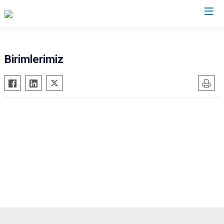
Muğla
Birimlerimiz
Bodrum
Milas
Dalaman
Ortaca
Datça
Ula
Fethiye
Yatağan
Kavaklıdere
Seydikemer
Köyceğiz
Menteşe
Marmaris